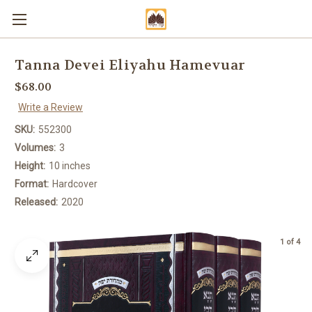
Tanna Devei Eliyahu Hamevuar
$68.00
Write a Review
SKU:
552300
Volumes:
3
Height:
10 inches
Format:
Hardcover
Released:
2020
1 of 4