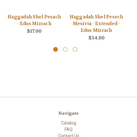
Haggadah Shel Pesach
Haggadah Shel Pesech
H
- Edus Mizrach
Mesivta - Extended -
Edus Mizrach
$17.00
$34.00
Navigate
Catalog
FAQ
Contact Us