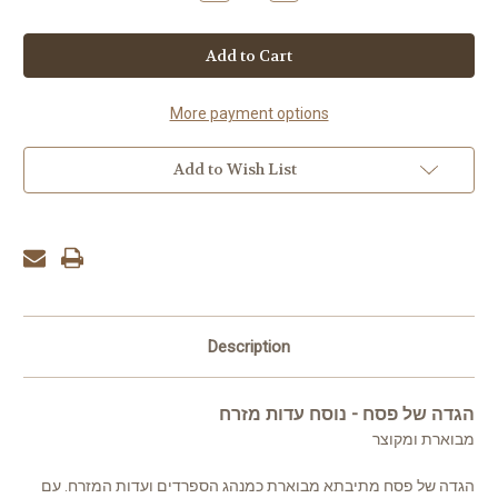
Quantity
Quantity
of
of
Haggadah
Haggadah
Shel
Shel
Pesach
Pesach
Mesivta
Mesivta
-
-
Edus
Edus
More payment options
Mizrach
Mizrach
Add to Wish List
Description
הגדה של פסח - נוסח עדות מזרח
מבוארת ומקוצר
הגדה של פסח מתיבתא מבוארת כמנהג הספרדים ועדות המזרח. עם