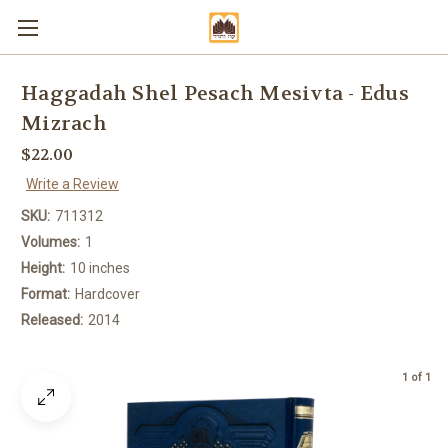
Haggadah Shel Pesach Mesivta - Edus
Mizrach
$22.00
Write a Review
SKU:
711312
Volumes:
1
Height:
10 inches
Format:
Hardcover
Released:
2014
1 of 1