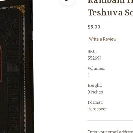
Rambam H
Teshuva So
$5.00
Write a Review
SKU:
552691
Volumes:
1
Height:
9 inches
Format:
Hardcover
Enter your email address 