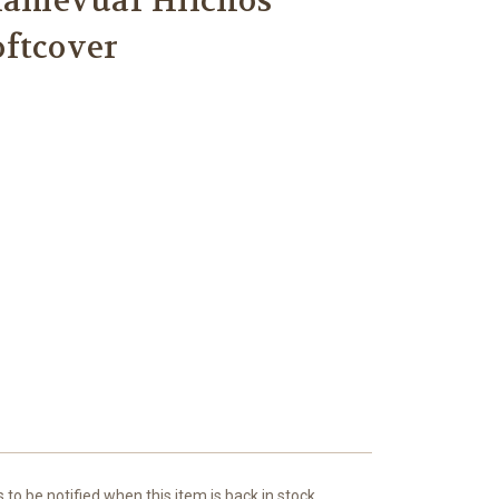
amevuar Hilchos
ftcover
to be notified when this item is back in stock.