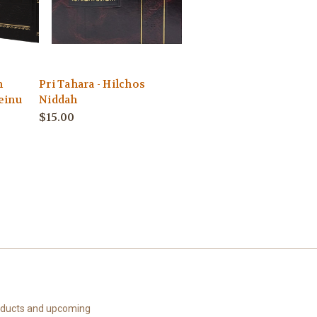
h
Pri Tahara - Hilchos
einu
Niddah
$15.00
roducts and upcoming