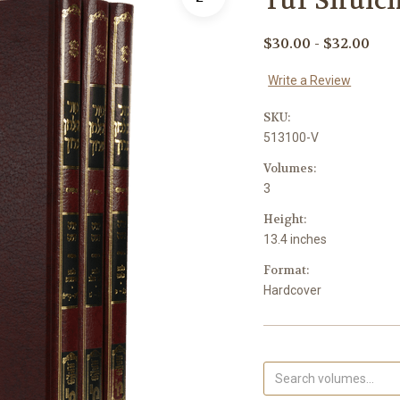
Tur Shulch
$30.00 - $32.00
Write a Review
SKU:
513100-V
Volumes:
3
Height:
13.4 inches
Format:
Hardcover