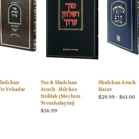
Shulchan
Tur & Shulchan
Shulchan Aruch
Oz Vehadar
Aruch - Hilchos
Harav
Niddah (Mechon
$29.99 - $61.00
Yerushalayim)
$36.99