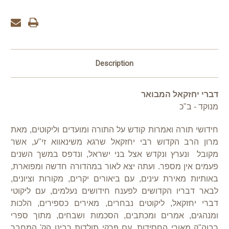
Description
דברי יחזקאל המבואר
מנוקד - ב"כ
חידושי תורה ואמרות קודש על התורה ומועדים וליקוטים, מאת
מרון הרב הקדוש רבי יחזקאל שרגא משינאווא זי"ע, אשר
מקובל ונערץ ונקדש אצל בני ישראל, ונדפס במשך השנים
פעמים אין מספר. ועתה יצא לאור במהדורה חדשה ומפוארת,
באותיות מאירת עינים, עם ביאורים יקרים, מקורות וציונים,
לבאר דבריו הקדושים לפענח חידושים נעלמים, עם ליקוטי
דברי יחזקאל, ליקוטים נבחרים, מאירים כספירים, הלכות
ומנהגים, אמרים ומכתבים, הסכמות ושבחים, מתוך ספרי
רבוה"ק מאורי החסידות, עם פרקי תולדות רבינו הק' המחבר