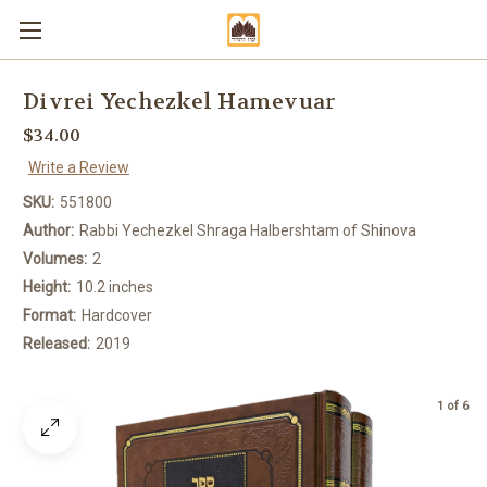
Divrei Yechezkel Hamevuar
$34.00
Write a Review
SKU:
551800
Author:
Rabbi Yechezkel Shraga Halbershtam of Shinova
Volumes:
2
Height:
10.2 inches
Format:
Hardcover
Released:
2019
1 of 6